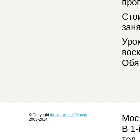
про
Сто
заня
Уро
воск
Обя
© Copyright
фотошкола «Образ»
.
Моск
2003-2014.
В 1-
тел.