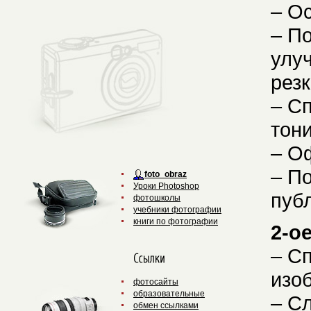
– О
– П
улу
резк
– С
тон
– О
– П
foto_obraz
Уроки Photoshop
публ
фотошколы
учебники фотографии
книги по фотографии
2-о
– С
изо
фотоcайты
образовательные
– С
обмен ссылками