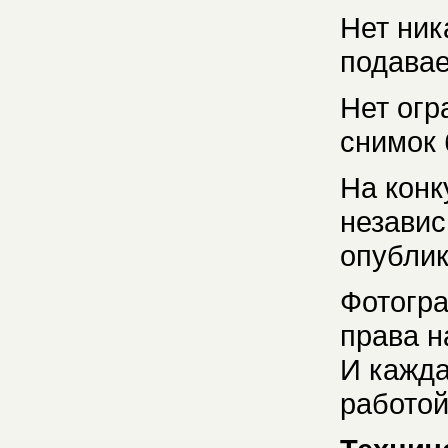
Нет ник
подавае
Нет огр
снимок 
На конк
независ
опублик
Фотогр
права н
И кажда
работой