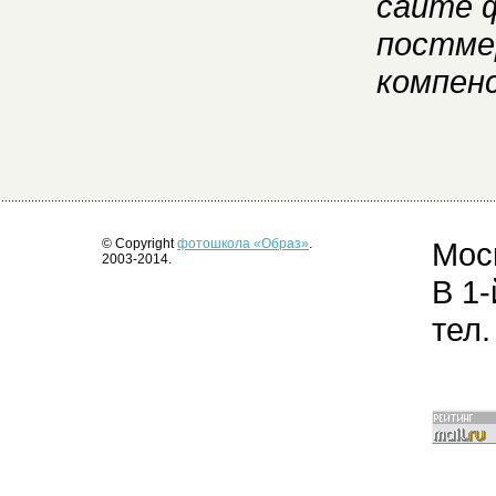
сайте 
постме
компенс
© Copyright
фотошкола «Образ»
.
Моск
2003-2014.
В 1-
тел.