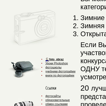
категор
Зимние
Зимняя
Открыта
Если Вы
участво
конкурс
foto_obraz
Уроки Photoshop
ОДНУ те
фотошколы
учебники фотографии
усмотре
книги по фотографии
20
лучш
предста
фотоcайты
образовательные
проведе
обмен ссылками