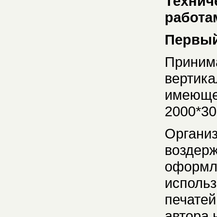
Технич
работа
Первый
Приним
вертика
имеющег
2000*30
Органи
воздерж
оформле
использ
печатей
автора 