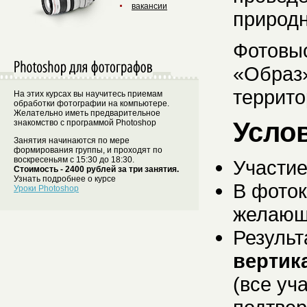
вакансии
природн
Фотовы
«Образ»
террито
На этих курсах вы научитесь приемам
обработки фотографии на компьютере.
Желательно иметь предварительное
Услов
знакомство с программой Photoshop
Занятия начинаются по мере
формирования группы, и проходят по
воскресеньям с 15:30 до 18:30.
Участие
Стоимость - 2400 рублей за три занятия.
Узнать подробнее о курсе
В фоток
Уроки Photoshop
желаю
Результ
вертик
(все уч