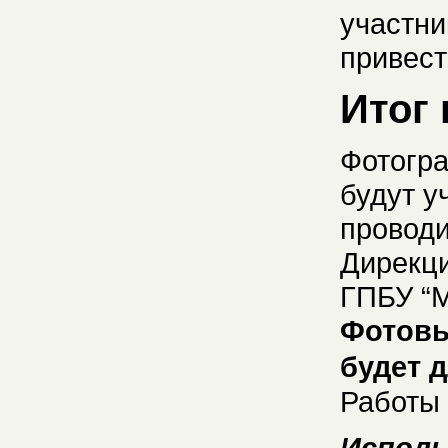
участни
привест
Итог 
Фотогр
будут у
проводи
Дирекци
ГПБУ “М
Фотовы
будет 
Работы 
Исполь