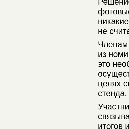
Решение
фотовы
никакие
не счит
Членам
из номи
это нео
осущест
целях с
стенда.
Участни
связыва
итогов 